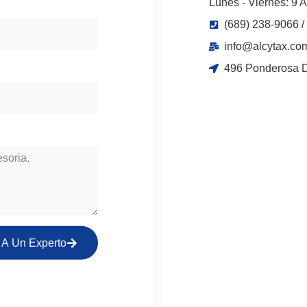
Lunes - Viernes: 9 
(689) 238-9066 /
info@alcytax.co
496 Ponderosa Dr
 A Un Experto