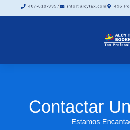
contenido
407-618-9957
info@alcytax.com
496 Po
Contactar Un 
Estamos Encantad