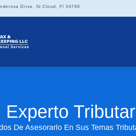
nderosa Drive, St Cloud, Fl 34769
Experto Tributar
os De Asesorarlo En Sus Temas Tributa