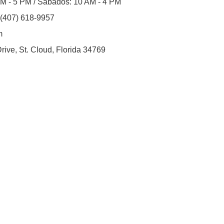
AM - 5 PM / Sábados: 10 AM - 4 PM
 (407) 618-9957
m
ive, St. Cloud, Florida 34769